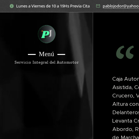
Lunes a Viernes de 10 a 19Hs Previa Cita
pablojodor@yahoo
Menú
Servicio Integral del Automotor
Caja Autom
Asistida,
Crucero, 
Altura co
Delanteros
Levanta Cr
Abordo, R
de Marcha 