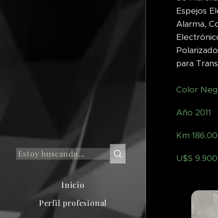
Espejos El
Alarma, Co
Electrónic
Polarizado
para Transf
Color Neg
Año 2011
Km 186.0
U$S 9.900
Inicio
Perfil profesional