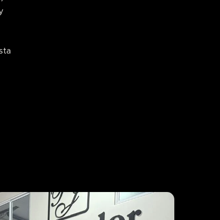
y
sta