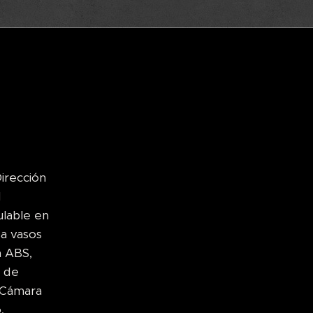
irección
d
ulable en
a vasos
n ABS,
a de
 Cámara
,