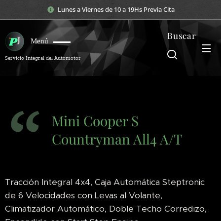
Lunes a Viernes de 10 a 19Hs Previa Cita
Buscar
Menú
Servicio Integral del Automotor
Mini Cooper S
Countryman All4 A/T
Tracción Integral 4x4, Caja Automática Steptronic
de 6 Velocidades con Levas al Volante,
Climatizador Automático, Doble Techo Corredizo,