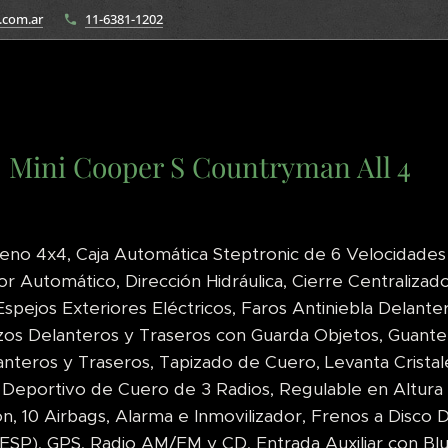
.com.ar
11-6381-1202
Mini Cooper S Countryman All 4
no 4x4, Caja Automática Steptronic de 6 Velocidades 
or Automático, Dirección Hidráulica, Cierre Centraliz
 Espejos Exteriores Eléctricos, Faros Antiniebla Delante
os Delanteros y Traseros con Guarda Objetos, Guante
nteros y Traseros, Tapizado de Cuero, Levanta Cristale
 Deportivo de Cuero de 3 Radios, Regulable en Altura
ón, 10 Airbags, Alarma e Inmovilizador, Frenos a Disco 
ESP), GPS, Radio AM/FM y CD, Entrada Auxiliar con Blu