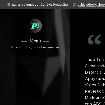
Lunes a Viernes de 10 a 19Hs Previa Cita
pablojodor@yahoo
Menú
Servicio Integral del Automotor
Todo Terre
Climatizad
Distancia,
Apoyabraz
Vasos Dela
Revestido
Multifunci
con ABS, (